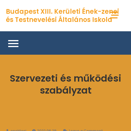
Skip
Budapest XIII. Kerületi Ének-zenei
to
és Testnevelési Általános Iskola
content
Szervezeti és működési
szabályzat
on
2022.06.29.
Leave a Comment