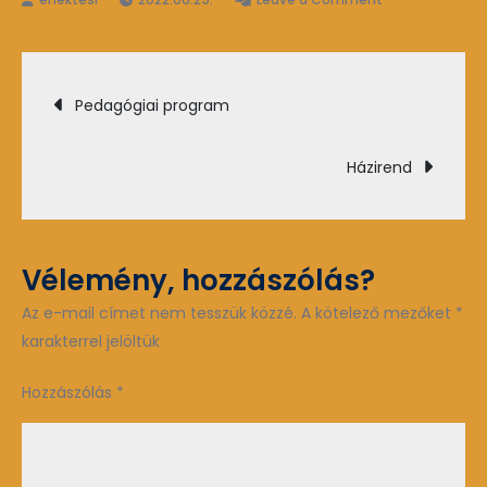
Szervezeti
és
Bejegyzés
működési
Pedagógiai program
szabályzat
navigáció
Házirend
Vélemény, hozzászólás?
Az e-mail címet nem tesszük közzé.
A kötelező mezőket
*
karakterrel jelöltük
Hozzászólás
*