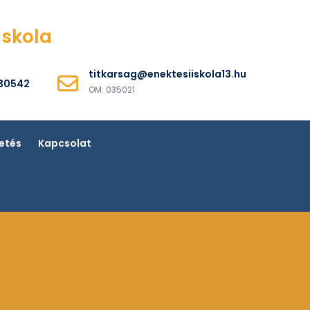
Iskola
titkarsag@enektesiiskola13.hu
530542
OM: 035021
etés
Kapcsolat