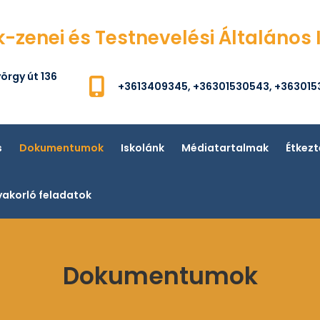
k-zenei és Testnevelési Általános 
örgy út 136
+3613409345, +36301530543, +36301
s
Dokumentumok
Iskolánk
Médiatartalmak
Étkezt
akorló feladatok
Dokumentumok