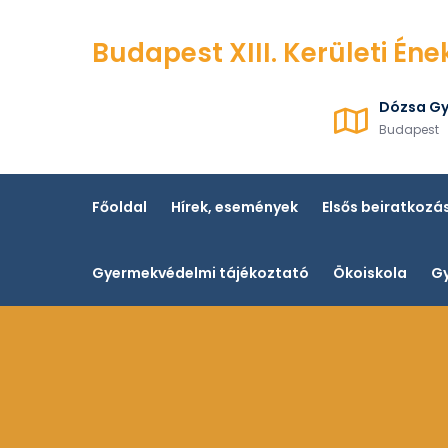
Skip
to
Budapest XIII. Kerületi Éne
content
Dózsa Gy
Budapest
Főoldal
Hírek, események
Elsős beiratkozá
Gyermekvédelmi tájékoztató
Ökoiskola
Gy