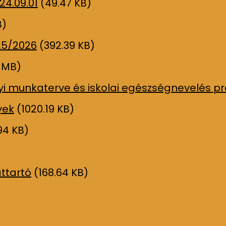
4.09.01
(49.47 KB)
B)
25/2026
(392.39 KB)
8 MB)
i munkaterve és iskolai egészségnevelés p
yek
(1020.19 KB)
94 KB)
ttartó
(168.64 KB)