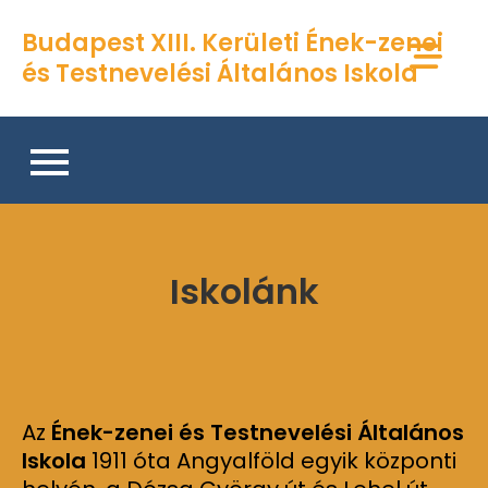
Skip
Budapest XIII. Kerületi Ének-zenei
to
és Testnevelési Általános Iskola
content
Iskolánk
Az
Ének-zenei és Testnevelési Általános
Iskola
1911 óta Angyalföld egyik központi