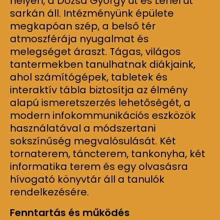
helyén, a Dózsa György út és Lehel út
sarkán áll. Intézményünk épülete
megkapóan szép, a belső tér
atmoszférája nyugalmat és
melegséget áraszt. Tágas, világos
tantermekben tanulhatnak diákjaink,
ahol számítógépek, tabletek és
interaktív tábla biztosítja az élmény
alapú ismeretszerzés lehetőségét, a
modern infokommunikációs eszközök
használatával a módszertani
sokszínűség megvalósulását. Két
tornaterem, táncterem, tankonyha, két
informatika terem és egy olvasásra
hívogató könyvtár áll a tanulók
rendelkezésére.
Fenntartás és működés