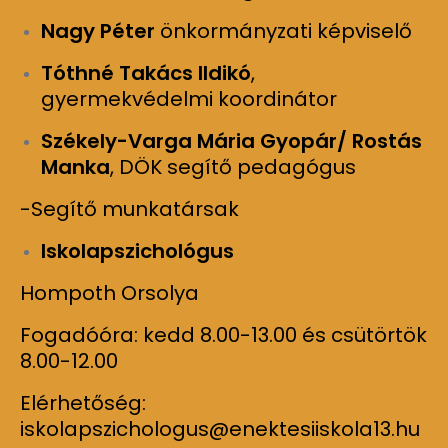
Nagy Péter
önkormányzati képviselő
Tóthné Takács Ildikó
,
gyermekvédelmi koordinátor
Székely-Varga Mária Gyopár/ Rostás
Manka
, DÖK segítő pedagógus
-Segítő munkatársak
Iskolapszichológus
Hompoth Orsolya
Fogadóóra: kedd 8.00-13.00 és csütörtök
8.00-12.00
Elérhetőség:
iskolapszichologus@enektesiiskola13.hu