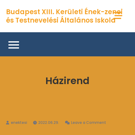
Skip
Budapest XIII. Kerületi Ének-zenei
to
és Testnevelési Általános Iskola
content
Házirend
on
2022.06.29.
Leave a Comment
Házirend