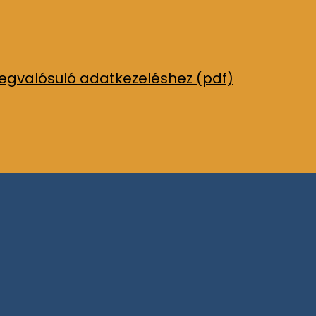
megvalósuló adatkezeléshez (pdf)