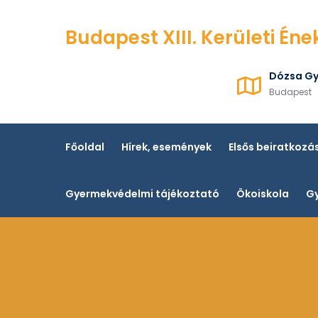
Skip
to
Budapest XIII. Kerületi Éne
content
Dózsa Gy
Budapest
Főoldal
Hírek, események
Elsős beiratkozá
Gyermekvédelmi tájékoztató
Ökoiskola
Gy