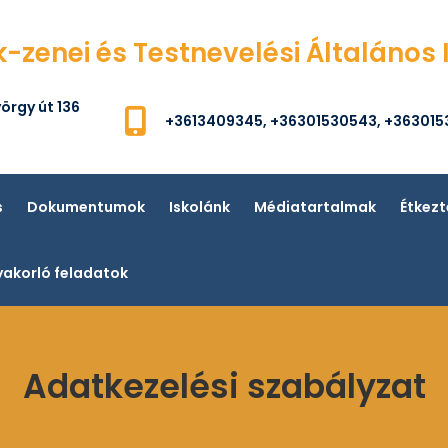
k-zenei és Testnevelési Általános 
örgy út 136
+3613409345, +36301530543, +36301
s
Dokumentumok
Iskolánk
Médiatartalmak
Étkezt
akorló feladatok
Adatkezelési szabályzat