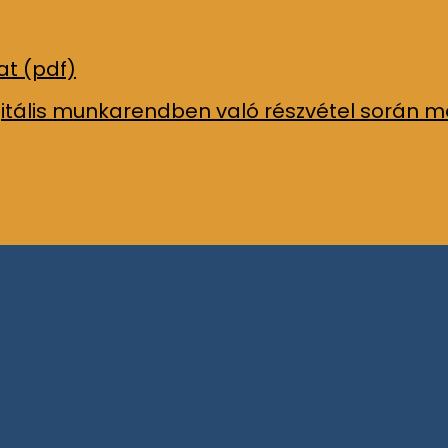
at (pdf)
igitális munkarendben való részvétel során 