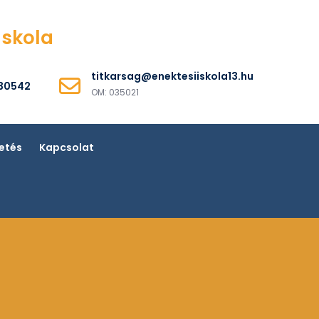
Iskola
titkarsag@enektesiiskola13.hu
530542
OM: 035021
etés
Kapcsolat