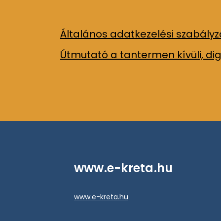
Általános adatkezelési szabályz
Útmutató a tantermen kívüli, d
www.e-kreta.hu
www.e-kreta.hu