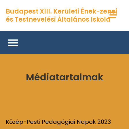
Skip
Budapest XIII. Kerületi Ének-zenei
to
és Testnevelési Általános Iskola
content
Médiatartalmak
Közép-Pesti Pedagógiai Napok 2023