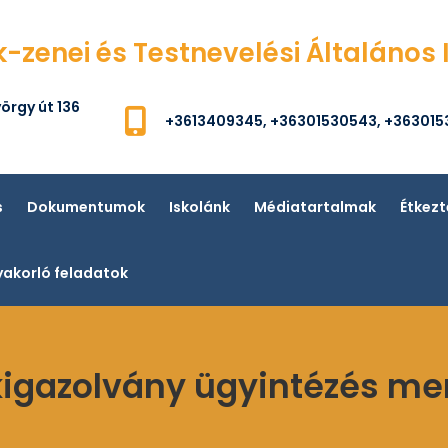
k-zenei és Testnevelési Általános 
örgy út 136
+3613409345, +36301530543, +36301
s
Dokumentumok
Iskolánk
Médiatartalmak
Étkezt
akorló feladatok
kigazolvány ügyintézés me