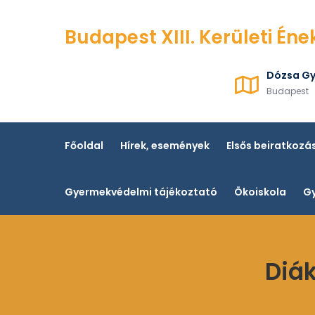
Skip
to
Budapest XIII. Kerületi Éne
content
Dózsa Gy
Budapest
Főoldal
Hírek, események
Elsős beiratkozá
Gyermekvédelmi tájékoztató
Ökoiskola
Gy
Diá