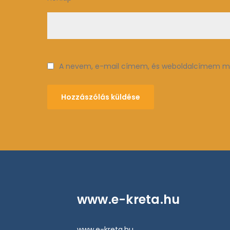
A nevem, e-mail címem, és weboldalcímem me
www.e-kreta.hu
www.e-kreta.hu