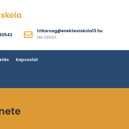
Iskola
titkarsag@enektesiiskola13.hu
530542
OM: 035021
etés
Kapcsolat
nete