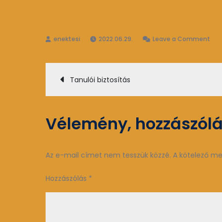
on
2022.06.29.
Leave a Comment
Diá
ügy
Bejegyzés
me
Tanulói biztosítás
navigáció
Vélemény, hozzászól
Az e-mail címet nem tesszük közzé.
A kötelező m
Hozzászólás
*