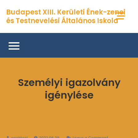
Skip
Budapest XIII. Kerületi Ének-zenei
to
és Testnevelési Általános Iskola
content
Személyi igazolvány
igénylése
on
2022.06.29.
Leave a Comment