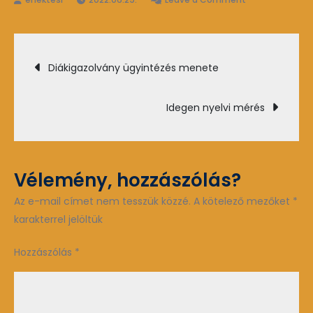
Személyi
igazolvány
Bejegyzés
igénylése
Diákigazolvány ügyintézés menete
navigáció
Idegen nyelvi mérés
Vélemény, hozzászólás?
Az e-mail címet nem tesszük közzé.
A kötelező mezőket
*
karakterrel jelöltük
Hozzászólás
*