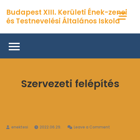
Skip
Budapest XIII. Kerületi Ének-zenei
to
és Testnevelési Általános Iskola
content
Szervezeti felépítés
on
2022.06.29.
Leave a Comment
Szervezeti