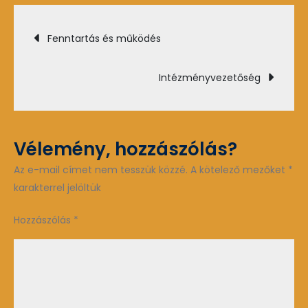
felépítés
Bejegyzés
Fenntartás és működés
navigáció
Intézményvezetőség
Vélemény, hozzászólás?
Az e-mail címet nem tesszük közzé.
A kötelező mezőket
*
karakterrel jelöltük
Hozzászólás
*