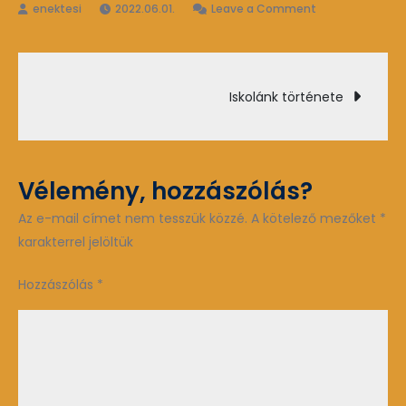
on
2022.06.01.
Leave a Comment
mérések
Bejegyzés
Iskolánk története
navigáció
Vélemény, hozzászólás?
Az e-mail címet nem tesszük közzé.
A kötelező mezőket
*
karakterrel jelöltük
Hozzászólás
*