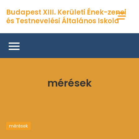
Skip
Budapest XIII. Kerületi Ének-zenei
to
és Testnevelési Általános Iskola
content
mérések
mérések