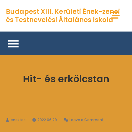
Skip
Budapest XIII. Kerületi Ének-zenei
to
és Testnevelési Általános Iskola
content
Hit- és erkölcstan
on
2022.06.29.
Leave a Comment
Hit-