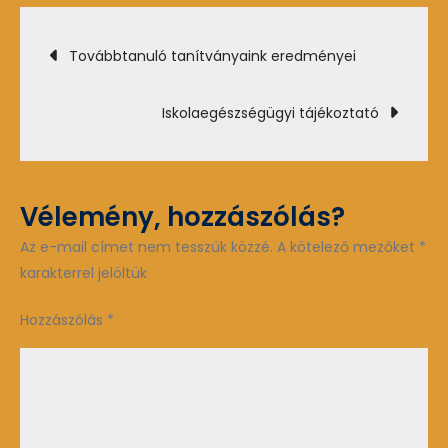
és
Bejegyzés
erkölcstan
Továbbtanuló tanítványaink eredményei
navigáció
Iskolaegészségügyi tájékoztató
Vélemény, hozzászólás?
Az e-mail címet nem tesszük közzé.
A kötelező mezőket
*
karakterrel jelöltük
Hozzászólás
*