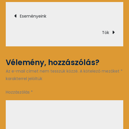
Bejegyzés
Eseményeink
navigáció
Tök
Vélemény, hozzászólás?
Az e-mail címet nem tesszük közzé.
A kötelező mezőket
*
karakterrel jelöltük
Hozzászólás
*