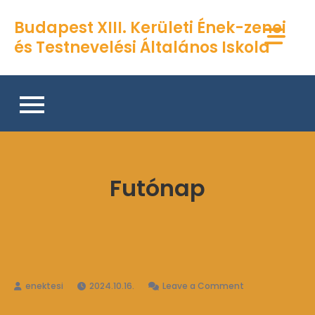
Skip
Budapest XIII. Kerületi Ének-zenei
to
és Testnevelési Általános Iskola
content
Futónap
on
2024.10.16.
Leave a Comment
Futónap