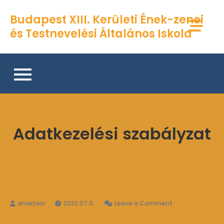
Skip
Budapest XIII. Kerületi Ének-zenei
to
és Testnevelési Általános Iskola
content
Adatkezelési szabályzat
on
2022.07.11.
Leave a Comment
Adatkezelési