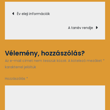
szabályzat
Bejegyzés
Év eleji információk
navigáció
A tanév rendje
Vélemény, hozzászólás?
Az e-mail címet nem tesszük közzé.
A kötelező mezőket
*
karakterrel jelöltük
Hozzászólás
*