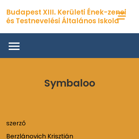
Skip
Budapest XIII. Kerületi Ének-zenei
to
és Testnevelési Általános Iskola
content
Symbaloo
szerző
Berzlánovich Krisztián