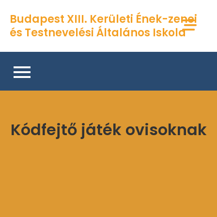
Skip
Budapest XIII. Kerületi Ének-zenei
to
és Testnevelési Általános Iskola
content
Kódfejtő játék ovisoknak