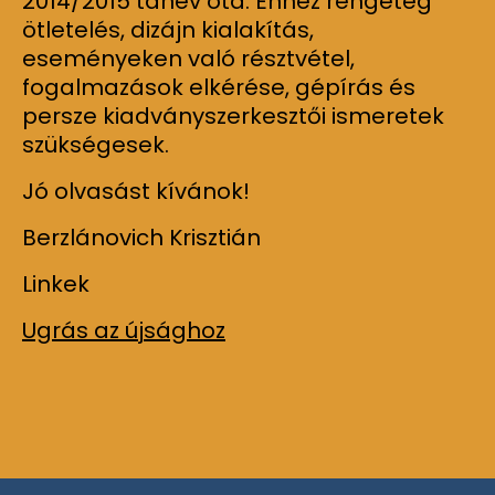
2014/2015 tanév óta. Ehhez rengeteg
ötletelés, dizájn kialakítás,
eseményeken való résztvétel,
fogalmazások elkérése, gépírás és
persze kiadványszerkesztői ismeretek
szükségesek.
Jó olvasást kívánok!
Berzlánovich Krisztián
Linkek
Ugrás az újsághoz