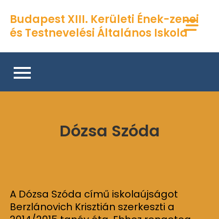
Skip
Budapest XIII. Kerületi Ének-zenei
to
és Testnevelési Általános Iskola
content
Dózsa Szóda
A Dózsa Szóda című iskolaújságot
Berzlánovich Krisztián szerkeszti a