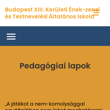
Skip
Budapest XIII. Kerületi Ének-zenei
to
és Testnevelési Általános Iskola
content
Pedagógiai lapok
„A játékot a nem-komolysággal