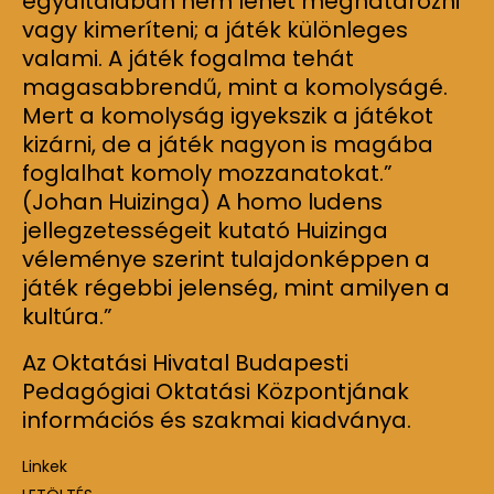
egyáltalában nem lehet meghatározni
vagy kimeríteni; a játék különleges
valami. A játék fogalma tehát
magasabbrendű, mint a komolyságé.
Mert a komolyság igyekszik a játékot
kizárni, de a játék nagyon is magába
foglalhat komoly mozzanatokat.”
(Johan Huizinga) A homo ludens
jellegzetességeit kutató Huizinga
véleménye szerint tulajdonképpen a
játék régebbi jelenség, mint amilyen a
kultúra.”
Az Oktatási Hivatal Budapesti
Pedagógiai Oktatási Központjának
információs és szakmai kiadványa.
Linkek