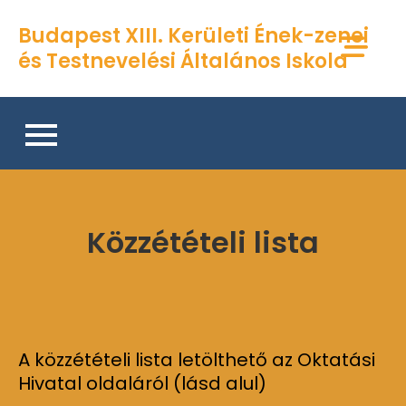
Skip
Budapest XIII. Kerületi Ének-zenei
to
és Testnevelési Általános Iskola
content
Közzétételi lista
A közzétételi lista letölthető az Oktatási
Hivatal oldaláról (lásd alul)