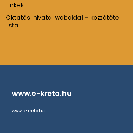
Linkek
Oktatási hivatal weboldal – közzétételi
lista
www.e-kreta.hu
www.e-kreta.hu