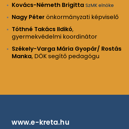
Kovács-Németh Brigitta
SzMK elnöke
Nagy Péter
önkormányzati képviselő
Tóthné Takács Ildikó
,
gyermekvédelmi koordinátor
Székely-Varga Mária Gyopár/ Rostás
Manka
, DÖK segítő pedagógu
www.e-kreta.hu