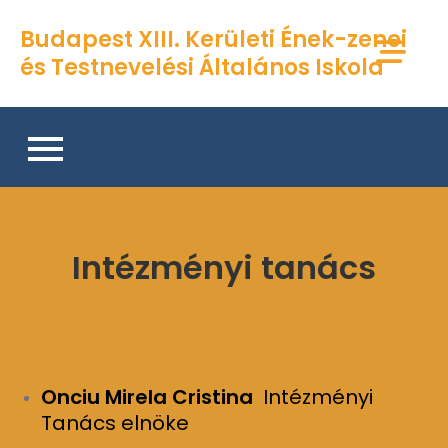
Skip
Budapest XIII. Kerületi Ének-zenei
to
és Testnevelési Általános Iskola
content
Intézményi tanács
Onciu Mirela Cristina
Intézményi
Tanács elnöke