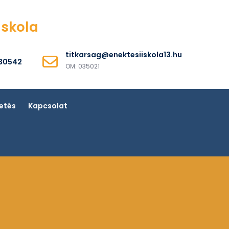
Iskola
titkarsag@enektesiiskola13.hu
530542
OM: 035021
etés
Kapcsolat