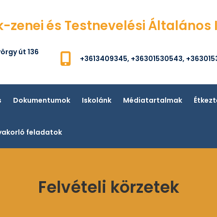
k-zenei és Testnevelési Általános 
örgy út 136
+3613409345, +36301530543, +36301
s
Dokumentumok
Iskolánk
Médiatartalmak
Étkezt
akorló feladatok
Felvételi körzetek