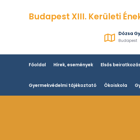
Skip
to
Budapest XIII. Kerületi Éne
content
Dózsa Gy
Budapest
Főoldal
Hírek, események
Elsős beiratkozá
Gyermekvédelmi tájékoztató
Ökoiskola
Gy