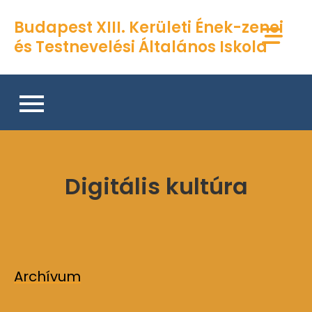
Skip
Budapest XIII. Kerületi Ének-zenei
to
és Testnevelési Általános Iskola
content
Digitális kultúra
Archívum