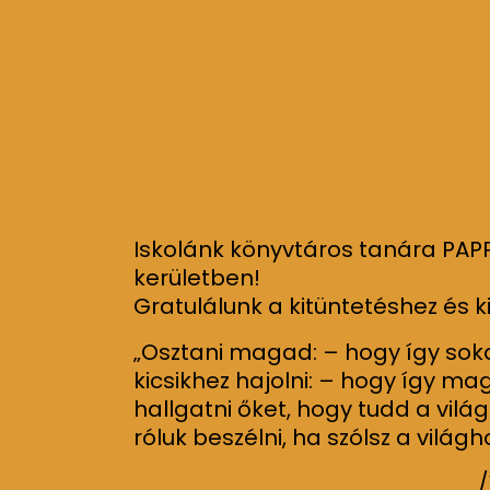
Iskolánk könyvtáros tanára PAPP A
kerületben!
Gratulálunk a kitüntetéshez és 
„Osztani magad: – hogy így sok
kicsikhez hajolni: – hogy így ma
hallgatni őket, hogy tudd a világ
róluk beszélni, ha szólsz a világh
/Váci Mih