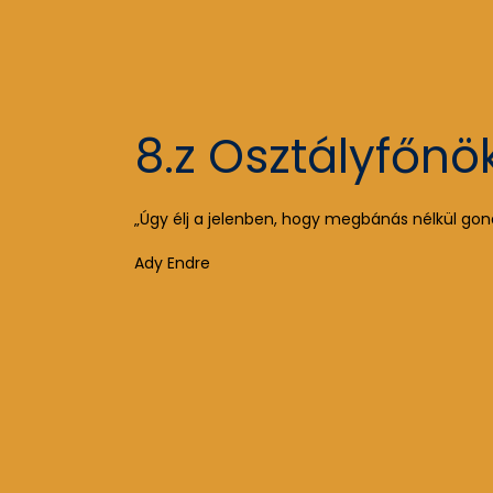
8.z Osztályfőnö
„Úgy élj a jelenben, hogy megbánás nélkül gon
Ady Endre