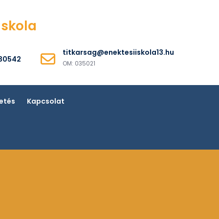
Iskola
titkarsag@enektesiiskola13.hu
530542
OM: 035021
etés
Kapcsolat