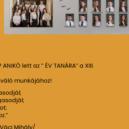
NIKÓ lett az ” ÉV TANÁRA” a XIII.
kiváló munkájához!
asodjál;
gasodjál;
ot;
oz.”
ály/