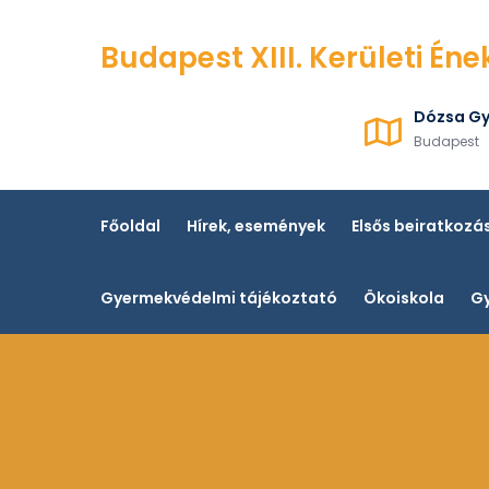
Skip
to
Budapest XIII. Kerületi Éne
content
Dózsa Gy
Budapest
Főoldal
Hírek, események
Elsős beiratkozá
Gyermekvédelmi tájékoztató
Ökoiskola
Gy