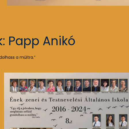
k: Papp Anikó
dolhass a múltra.”