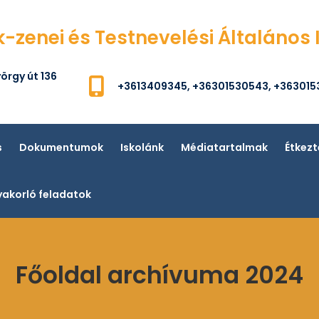
k-zenei és Testnevelési Általános 
örgy út 136
+3613409345, +36301530543, +36301
s
Dokumentumok
Iskolánk
Médiatartalmak
Étkezt
akorló feladatok
Főoldal archívuma 2024